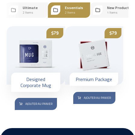
ts
Ultimate
Essentials
New Products
2 Items
2 Items
1 Items
$
79
$
79
Designed
Premium Package
Corporate Mug
AJOUTER AU PANIER
AJOUTER AU PANIER