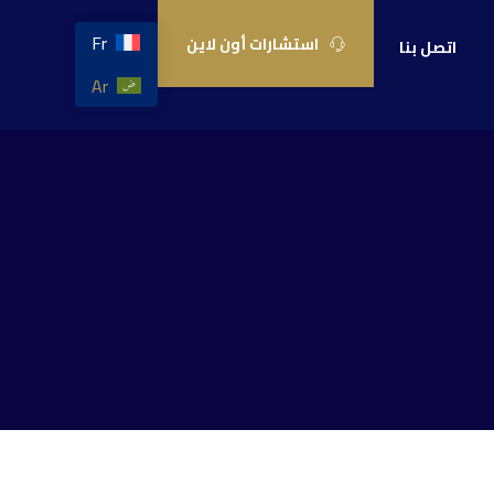
Fr
استشارات أون لاين
اتصل بنا
Ar
نون
القانون
قانون
قانون
تراث
التجاري
النقل
العقود