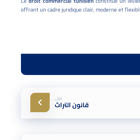
Le
droit commercial tunisien
constitue un levie
offrant un cadre juridique clair, moderne et flex
التالى
قانون التراث